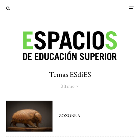
Temas ESdiES
Último
ZOZOBRA