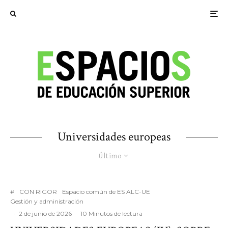
Universidades europeas
Último
#
CON RIGOR
Espacio común de ES ALC-UE
Gestión y administración
·
2 de junio de 2026
·
10 Minutos de lectura