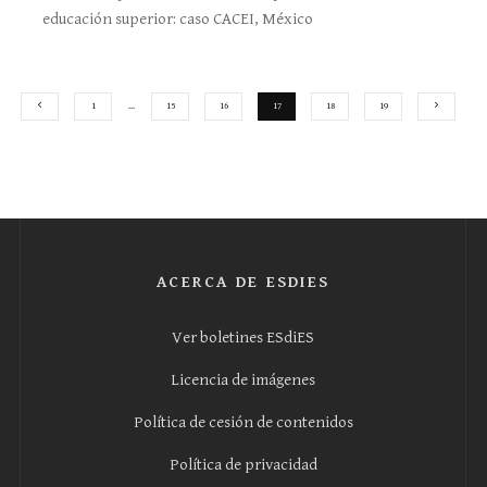
educación superior: caso CACEI, México
1
…
15
16
17
18
19
ACERCA DE ESDIES
Ver boletines ESdiES
Licencia de imágenes
Política de cesión de contenidos
Política de privacidad