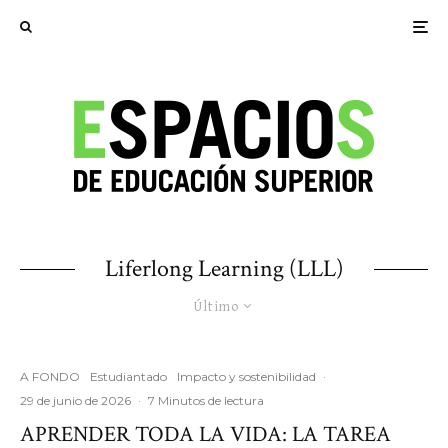
Liferlong Learning (LLL)
Último
A FONDO
Estudiantado
Impacto y sostenibilidad
·
29 de junio de 2026
·
7 Minutos de lectura
APRENDER TODA LA VIDA: LA TAREA