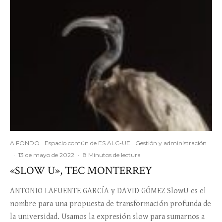
A FONDO
Espacio común de ES ALC-UE
Gestión y administración
·
13 de mayo de 2022
·
8 Minutos de lectura
«SLOW U», TEC MONTERREY
ANTONIO LAFUENTE GARCÍA y DAVID GÓMEZ SlowU es el
nombre para una propuesta de transformación profunda de
la universidad. Usamos la expresión slow para sumarnos a