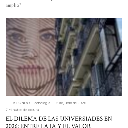
amplio"
---
A FONDO
Tecnología
·
16 de junio de 2026
·
7 Minutos de lectura
EL DILEMA DE LAS UNIVERSIADES EN
2026: ENTRE LA IA Y EL VALOR