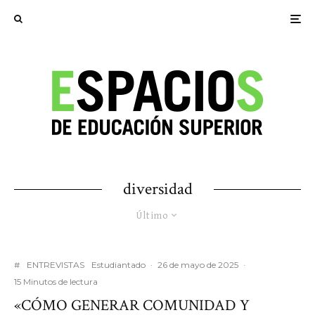
diversidad
Último
#
ENTREVISTAS
Estudiantado
·
26 de mayo de 2025
·
15 Minutos de lectura
«CÓMO GENERAR COMUNIDAD Y