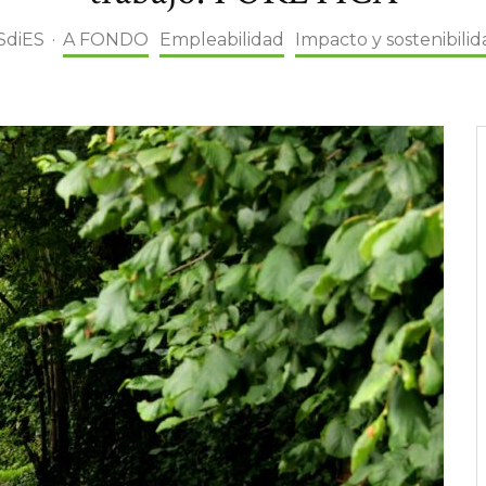
SdiES
·
A FONDO
Empleabilidad
Impacto y sostenibilid