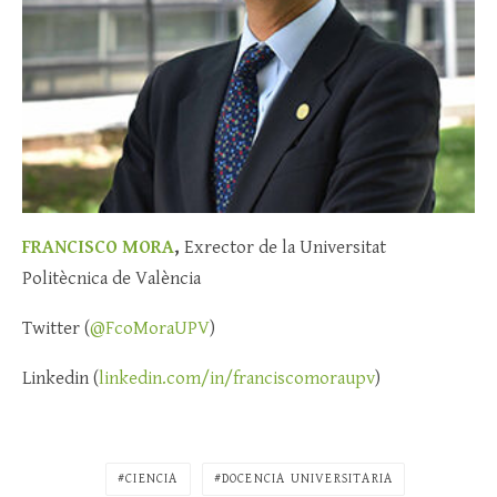
FRANCISCO MORA
,
Exrector de la Universitat
Politècnica de València
Twitter (
@FcoMoraUPV
)
Linkedin (
linkedin.com/in/franciscomoraupv
)
CIENCIA
DOCENCIA UNIVERSITARIA