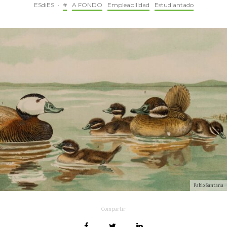
ESdiES
·
#
A FONDO
Empleabilidad
Estudiantado
Pablo Santana
Compartir