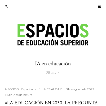
IA en educación
Último
A FONDO
Espacio común de ES ALC-UE
·
31 de agosto de 2022
·
11 Minutos de lectura
«LA EDUCACIÓN EN 2030. LA PREGUNTA