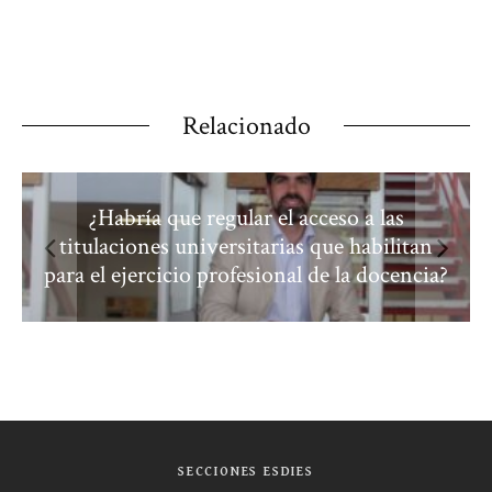
Relacionado
s
¿Cómo deberíamos adquirir y acreditar la
itan
competencias para ser maestro y/o
encia?
profesor de secundaria?
SECCIONES ESDIES