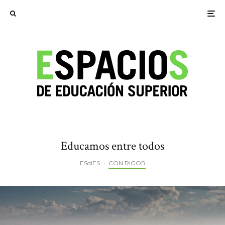
Educamos entre todos
ESdiES
·
CON RIGOR