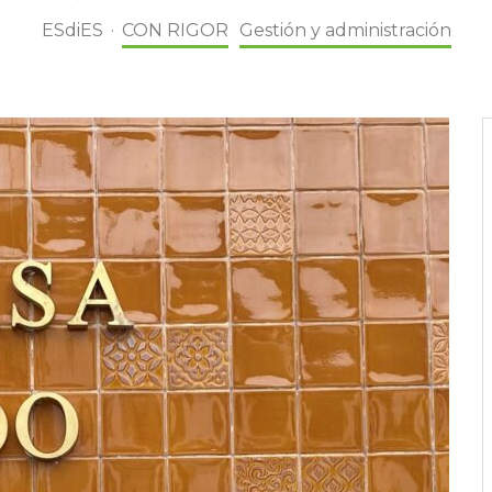
ESdiES
·
CON RIGOR
Gestión y administración