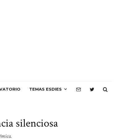
VATORIO
TEMAS ESDIES
ia silenciosa
émica.