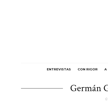
ENTREVISTAS
CON RIGOR
A
Germán G
Ú