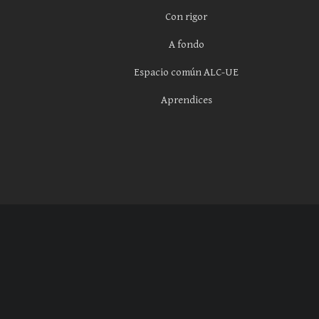
Con rigor
A fondo
Espacio común ALC-UE
Aprendices