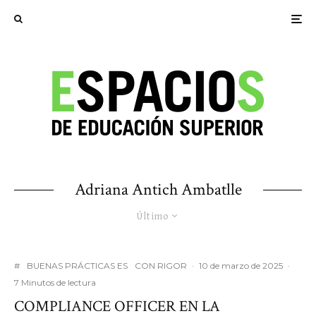
Adriana Antich Ambatlle
Último
#
BUENAS PRÁCTICAS ES
CON RIGOR
·
10 de marzo de 2025
·
7 Minutos de lectura
COMPLIANCE OFFICER EN LA