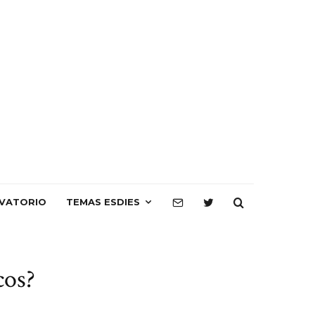
VATORIO
TEMAS ESDIES
cos?