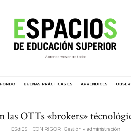
Aprendemos entre todos
 FONDO
BUENAS PRÁCTICAS ES
APRENDICES
OBSER
n las OTTs «brokers» técnológi
ESdiES
·
CON RIGOR
Gestión y administración