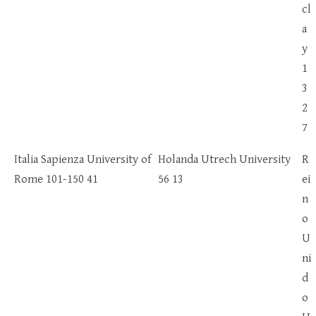
cl
a
y
1
3
2
7
Italia Sapienza University of
Holanda Utrech University
R
Rome 101-150 41
56 13
ei
n
o
U
ni
d
o