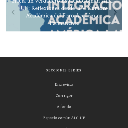
C–
La expansión de Erasmus+ es un
instrumento clave para la UE
SECCIONES ESDIES
Entrevista
Con rigor
A fondo
Espacio común ALC-UE