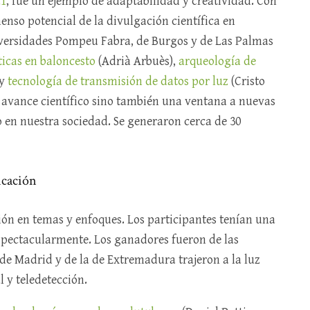
21
, fue un ejemplo de adaptabilidad y creatividad. Con
enso potencial de la divulgación científica en
niversidades Pompeu Fabra, de Burgos y de Las Palmas
ticas en baloncesto
(Adrià Arbuès),
arqueología de
 y
tecnología de transmisión de datos por luz
(Cristo
 avance científico sino también una ventana a nuevas
 en nuestra sociedad. Se generaron cerca de 30
icación
ón en temas y enfoques. Los participantes tenían una
 espectacularmente. Los ganadores fueron de las
de Madrid y de la de Extremadura trajeron a la luz
l y teledetección.