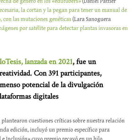
recha de género en los «edutubers»
(Daniel Pattier
ecesaria, la cortan y la pegan para tener un manual de
o, con las mutaciones genéticas
(Lara Sanoguera
 imágenes por satélite para detectar plantas invasoras en
loTesis, lanzada en 2021
, fue un
reatividad. Con 391 participantes,
menso potencial de la divulgación
plataformas digitales
 plantearon cuestiones críticas sobre nuestra relación
unda edición, incluyó un premio específico para
 e Inclusión» cuyo premio recayó en un hilo