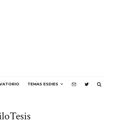
VATORIO
TEMAS ESDIES
iloTesis