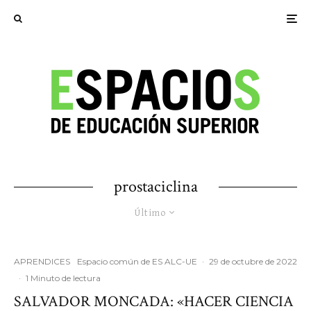
prostaciclina
Último
APRENDICES
Espacio común de ES ALC-UE
·
29 de octubre de 2022
·
1 Minuto de lectura
SALVADOR MONCADA: «HACER CIENCIA