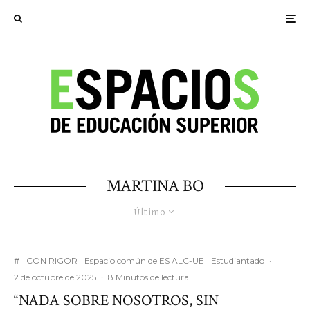
MARTINA BO
Último
#
CON RIGOR
Espacio común de ES ALC-UE
Estudiantado
·
2 de octubre de 2025
·
8 Minutos de lectura
“NADA SOBRE NOSOTROS, SIN