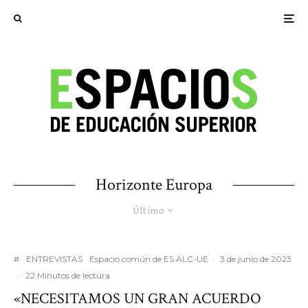
Horizonte Europa
Último
#
ENTREVISTAS
Espacio común de ES ALC-UE
·
3 de junio de 2023
·
22 Minutos de lectura
«NECESITAMOS UN GRAN ACUERDO