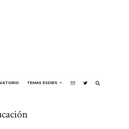
VATORIO
TEMAS ESDIES
ucación