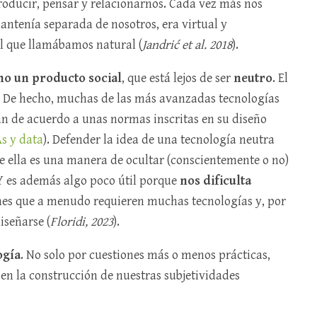
oducir, pensar y relacionarnos. Cada vez más nos
ntenía separada de nosotros, era virtual y
l que llamábamos natural (
Jandrić et al. 2018
).
no un producto social
, que está lejos de ser
neutro
. El
l. De hecho, muchas de las más avanzadas tecnologías
an de acuerdo a unas normas inscritas en su diseño
As y data
). Defender la idea de una tecnología neutra
e ella es una manera de ocultar (conscientemente o no)
 Y es además algo poco útil porque
nos dificulta
es que a menudo requieren muchas tecnologías y, por
iseñarse (
Floridi, 2023
).
ogía
. No solo por cuestiones más o menos prácticas,
n la construcción de nuestras subjetividades