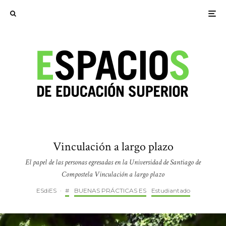
Vinculación a largo plazo
El papel de las personas egresadas en la Universidad de Santiago de
Compostela Vinculación a largo plazo
ESdiES
·
#
BUENAS PRÁCTICAS ES
Estudiantado