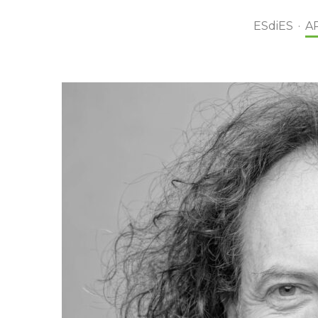
ESdiES
·
A