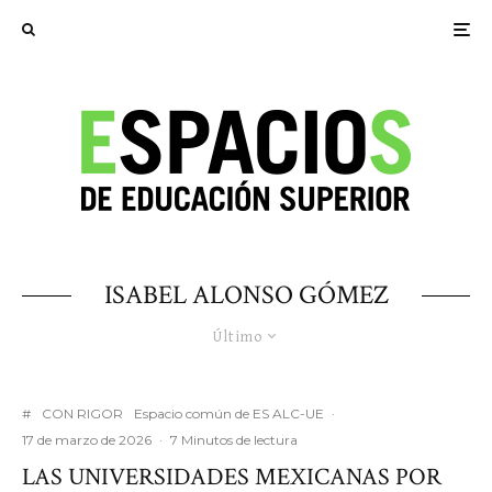
ISABEL ALONSO GÓMEZ
Último
#
CON RIGOR
Espacio común de ES ALC-UE
·
17 de marzo de 2026
·
7 Minutos de lectura
LAS UNIVERSIDADES MEXICANAS POR