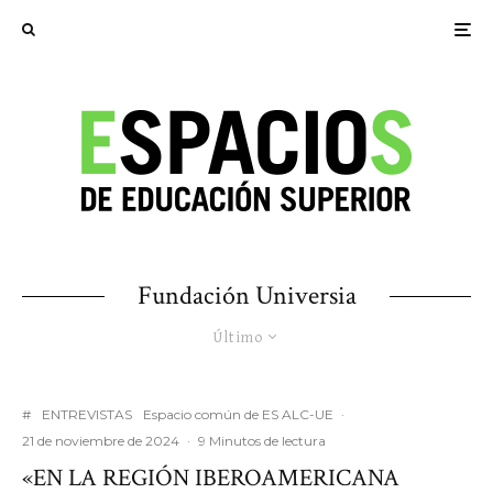
Fundación Universia
Último
#
ENTREVISTAS
Espacio común de ES ALC-UE
·
21 de noviembre de 2024
·
9 Minutos de lectura
«EN LA REGIÓN IBEROAMERICANA