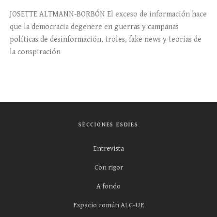
JOSETTE ALTMANN-BORBÓN El exceso de información hace
que la democracia degenere en guerras y campañas
políticas de desinformación, troles, fake news y teorías de
la conspiración
SECCIONES ESDIES
Entrevista
Con rigor
A fondo
Espacio común ALC-UE