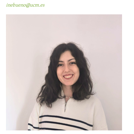
inebueno@ucm.es