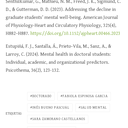
SenthilKumar, G., Mathieu, N. M., Freed, J. K., Sigmund, C.
D., & Gutterman, D. D. (2023). Addressing the decline in
graduate students’ mental well-being. American Journal
of Physiology-Heart and Circulatory Physiology, 325(4),
H882–H887.
https://doi.org/10.1152/ajpheart.00466.2023
Estupiñá, F. J., Santalla, Á., Prieto-Vila, M., Sanz, A., &
Larroy, C. (2024). Mental health in doctoral students:
Individual, academic, and organizational predictors.
Psicothema, 36(2), 123-132.
DOCTORADO
FABIOLA ESPINOSA GARCIA
INÉS BUENO PASCUAL
SALUD MENTAL
ETIQUETAS
SARA ZAMORANO CASTELLANOS