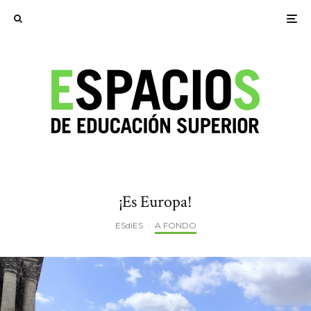
¡Es Europa!
ESdiES
·
A FONDO