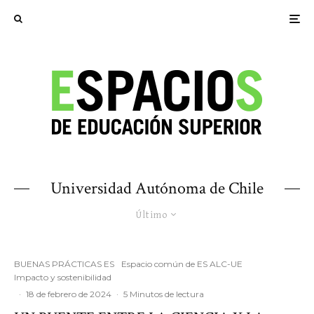
Universidad Autónoma de Chile
Último
BUENAS PRÁCTICAS ES
Espacio común de ES ALC-UE
Impacto y sostenibilidad
·
18 de febrero de 2024
·
5 Minutos de lectura