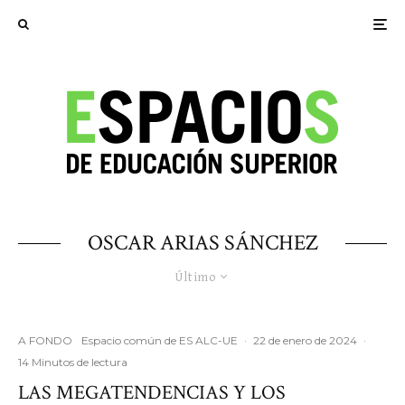
OSCAR ARIAS SÁNCHEZ
Último
A FONDO
Espacio común de ES ALC-UE
·
22 de enero de 2024
·
14 Minutos de lectura
LAS MEGATENDENCIAS Y LOS