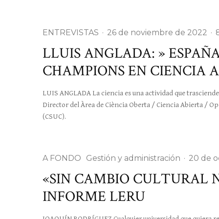
ENTREVISTAS
·
26 de noviembre de 2022
·
LLUIS ANGLADA: » ESPAÑA
CHAMPIONS EN CIENCIA A
LUIS ANGLADA La ciencia es una actividad que trasciende a 
Director del Àrea de Ciència Oberta / Ciencia Abierta / O
(CSUC).
A FONDO
Gestión y administración
·
20 de o
«SIN CAMBIO CULTURAL N
INFORME LERU
JOAQUÍN RODRÍGUEZ Cualquier universidad que quiera rep