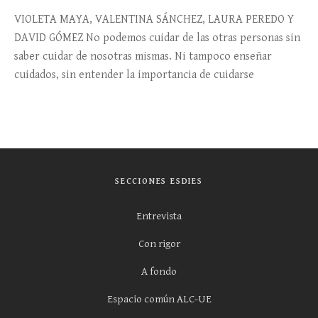
VIOLETA MAYA, VALENTINA SÁNCHEZ, LAURA PEREDO Y
DAVID GÓMEZ No podemos cuidar de las otras personas sin
saber cuidar de nosotras mismas. Ni tampoco enseñar
cuidados, sin entender la importancia de cuidarse
SECCIONES ESDIES
Entrevista
Con rigor
A fondo
Espacio común ALC-UE