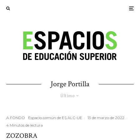
Jorge Portilla
Último
A FONDO
Espacio común de ES ALC-UE
·
13 de marzo de 2022
·
4 Minutos de lectura
ZOZOBRA