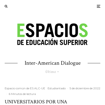
Inter-American Dialogue
Último
Espacio común de ES ALC-UE
Estudiantado
·
5 de diciembre de 2022
·
6 Minutos de lectura
UNIVERSITARIOS POR UNA