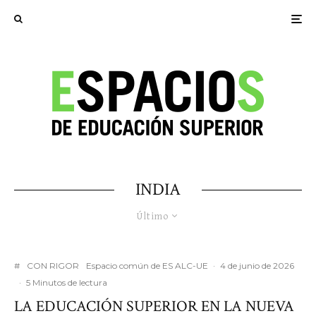
INDIA
Último
#
CON RIGOR
Espacio común de ES ALC-UE
·
4 de junio de 2026
·
5 Minutos de lectura
LA EDUCACIÓN SUPERIOR EN LA NUEVA