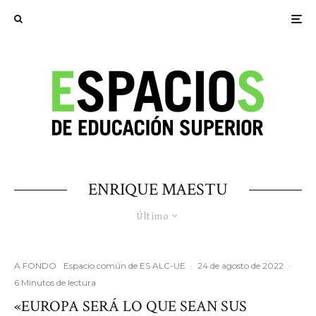
ENRIQUE MAESTU
Último
A FONDO
Espacio común de ES ALC-UE
·
24 de agosto de 2022
·
6 Minutos de lectura
«EUROPA SERÁ LO QUE SEAN SUS