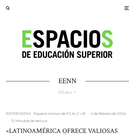
EENN
Último
ENTREVISTAS
Espacio común de ES ALC-UE
·
9 de febrero de 2024
·
12 Minutos de lectura
«LATINOAMÉRICA OFRECE VALIOSAS