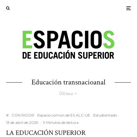
Educación transnacioanal
Último
#
CON RIGOR
Espacio común de ES ALC-UE
Estudiantado
·
13 de abril de 2025
·
9 Minutos de lectura
LA EDUCACIÓN SUPERIOR