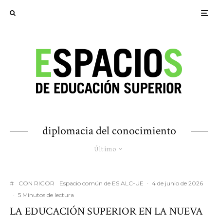
diplomacia del conocimiento
Último
#
CON RIGOR
Espacio común de ES ALC-UE
·
4 de junio de 2026
·
5 Minutos de lectura
LA EDUCACIÓN SUPERIOR EN LA NUEVA