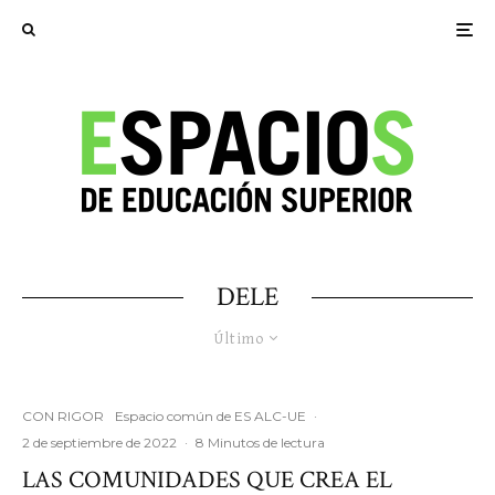
DELE
Último
CON RIGOR
Espacio común de ES ALC-UE
·
2 de septiembre de 2022
·
8 Minutos de lectura
LAS COMUNIDADES QUE CREA EL