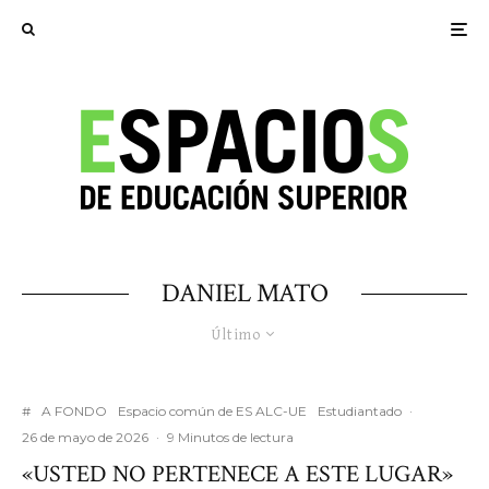
DANIEL MATO
Último
#
A FONDO
Espacio común de ES ALC-UE
Estudiantado
·
26 de mayo de 2026
·
9 Minutos de lectura
«USTED NO PERTENECE A ESTE LUGAR»