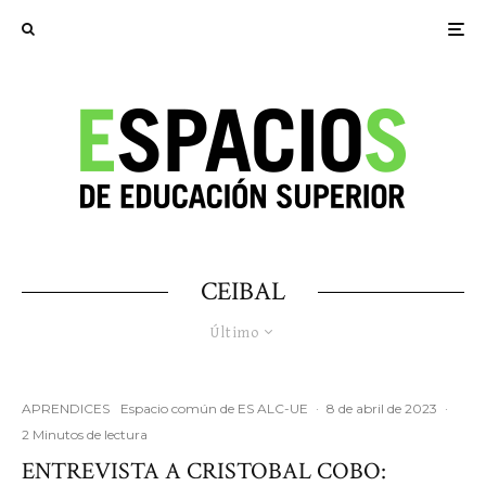
CEIBAL
Último
APRENDICES
Espacio común de ES ALC-UE
·
8 de abril de 2023
·
2 Minutos de lectura
ENTREVISTA A CRISTOBAL COBO: