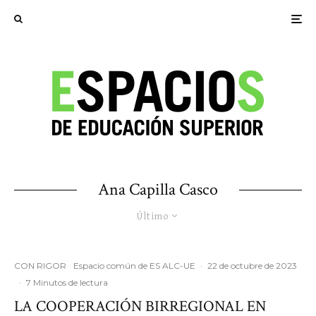
Ana Capilla Casco
Último
CON RIGOR
Espacio común de ES ALC-UE
·
22 de octubre de 2023
·
7 Minutos de lectura
LA COOPERACIÓN BIRREGIONAL EN