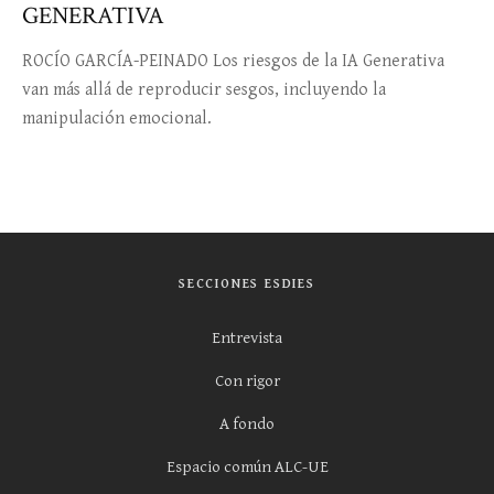
GENERATIVA
ROCÍO GARCÍA-PEINADO Los riesgos de la IA Generativa
van más allá de reproducir sesgos, incluyendo la
manipulación emocional.
SECCIONES ESDIES
Entrevista
Con rigor
A fondo
Espacio común ALC-UE