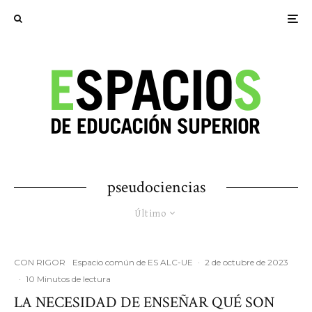
pseudociencias
Último
CON RIGOR
Espacio común de ES ALC-UE
·
2 de octubre de 2023
·
10 Minutos de lectura
LA NECESIDAD DE ENSEÑAR QUÉ SON