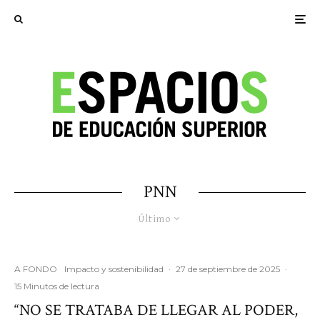
PNN
Último
A FONDO
Impacto y sostenibilidad
·
27 de septiembre de 2025
·
15 Minutos de lectura
“NO SE TRATABA DE LLEGAR AL PODER,