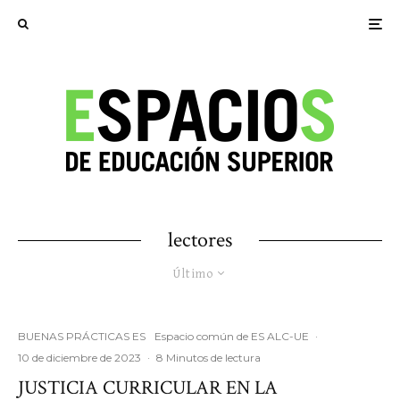
lectores
Último
BUENAS PRÁCTICAS ES
Espacio común de ES ALC-UE
·
10 de diciembre de 2023
·
8 Minutos de lectura
JUSTICIA CURRICULAR EN LA